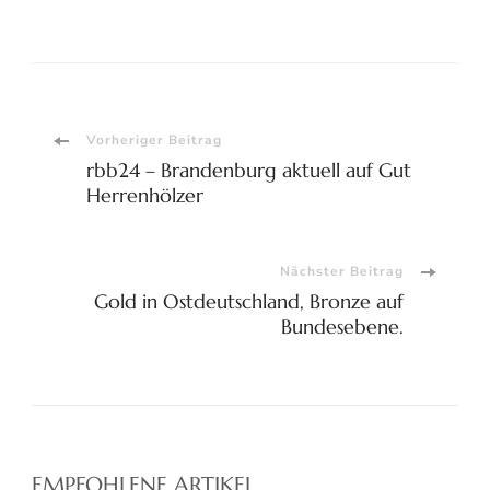
Beitragsnavigation
Vorheriger Beitrag
rbb24 – Brandenburg aktuell auf Gut
Herrenhölzer
Nächster Beitrag
Gold in Ostdeutschland, Bronze auf
Bundesebene.
EMPFOHLENE ARTIKEL